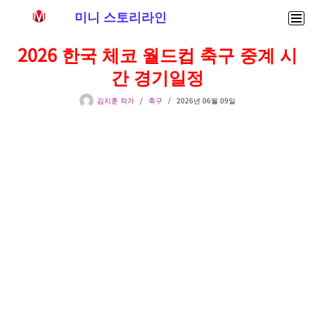
미니 스토리라인
콘
2026 한국 체코 월드컵 축구 중계 시
텐
간 경기일정
츠
로
김지훈 작가
축구
2026년 06월 09일
건
너
뛰
기