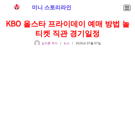
미니 스토리라인
콘
KBO 올스타 프라이데이 예매 방법 놀
텐
티켓 직관 경기일정
츠
로
김지훈 작가
뉴스
2026년 07월 07일
건
너
뛰
기