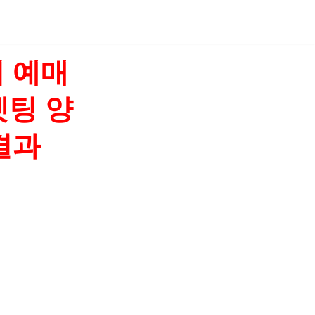
 예매
켓팅 양
결과