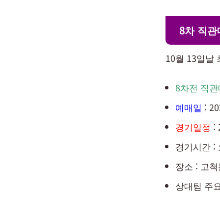
8차 직
10월 13일날
8차전 직관
예매일
: 2
경기일정
:
경기시간 : 
장소 : 고
상대팀 주요