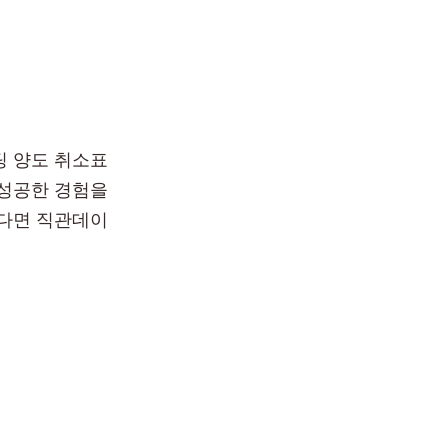
팅 양도 취소표
 성공한 경험을
싶다면 직관데이