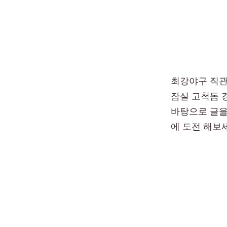
최강야구 직관
잠실 고척돔 
바탕으로 글을
에 도전 해보