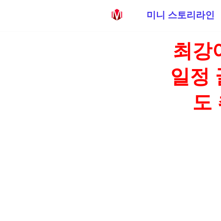
미니 스토리라인
콘
최강
텐
츠
일정 
로
건
도
너
뛰
기