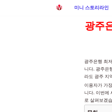
미니 스토리라인
콘
광주은
텐
츠
로
건
너
뛰
광주은행 최저
기
니다. 광주은
라도 광주 지
이용자가 가장
니다. 이번에
로 살펴보겠습