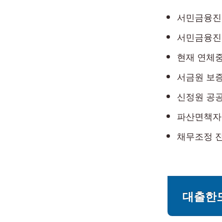
서민금융진
서민금융진
현재 연체
서금원 보
신정원 공
파산면책자·
채무조정 진
대출한