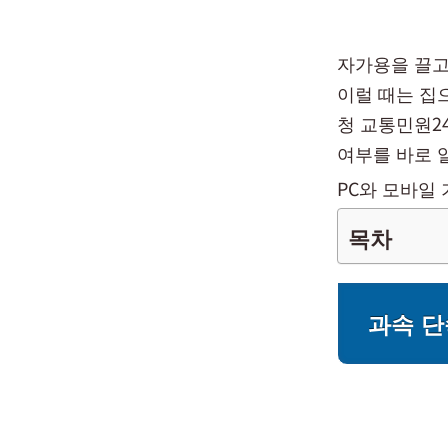
자가용을 끌고
이럴 때는 집
청 교통민원2
여부를 바로 
PC와 모바일
목차
과속 단