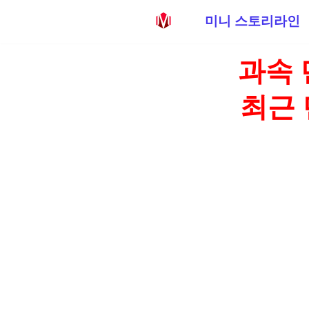
미니 스토리라인
콘
과속 
텐
츠
최근 
로
건
너
뛰
기