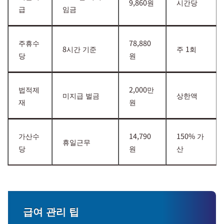
9,860원
시간당
급
임금
주휴수
78,880
8시간 기준
주 1회
당
원
법적제
2,000만
미지급 벌금
상한액
재
원
가산수
14,790
150% 가
휴일근무
당
원
산
급여 관리 팁