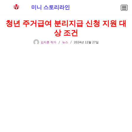
미니 스토리라인
콘
청년 주거급여 분리지급 신청 지원 대
텐
상 조건
츠
로
김지훈 작가
뉴스
2024년 12월 27일
건
너
뛰
기