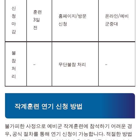
신
훈련
청
홈페이지/방문
온라인/예비
3일
마
신청
군중대
전
감
불
참
–
무단불참 처리
–
처
리
작계훈련 연기 신청 방법
불가피한 사정으로 예비군 작계훈련에 참석하기 어려운 경
우, 공식 절차를 통해 연기 신청이 가능합니다. 적절한 방법