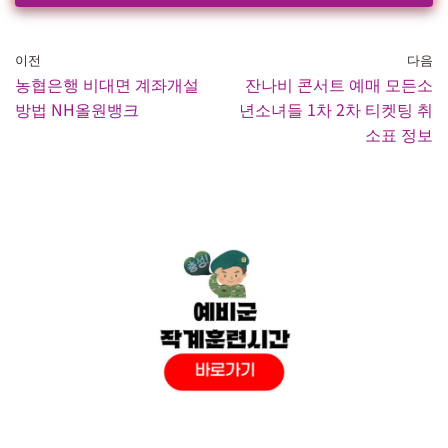
이전
다음
농협은행 비대면 계좌개설
잔나비 콘서트 예매 모든소
방법 NH올원뱅크
년소녀들 1차 2차 티켓팅 취
소표 정보