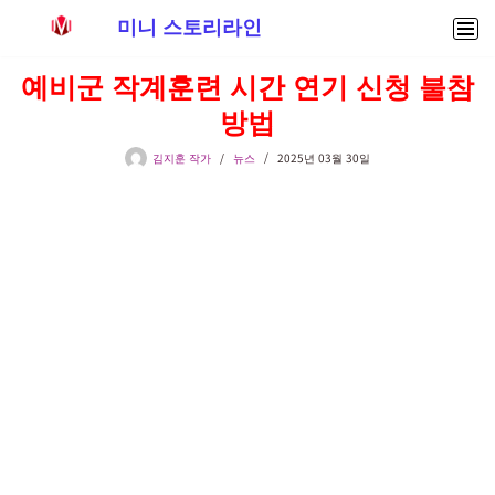
미니 스토리라인
콘
예비군 작계훈련 시간 연기 신청 불참
텐
방법
츠
로
김지훈 작가
뉴스
2025년 03월 30일
건
너
뛰
기