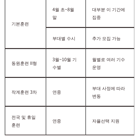
4월 초~8월
대부분 이 기간에
말
집중
기본훈련
부대별 수시
추가 모집 가능
3월~10월 기
월별로 여러 기수
동원훈련 II형
수별
운영
부대 사정에 따라
작계훈련 3차
연중
변동
전국 및 휴일
연중
자율선택 지원
훈련