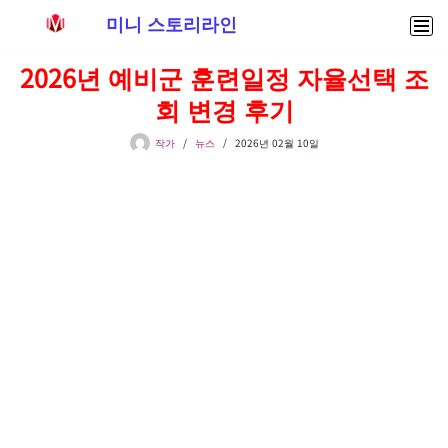
미니 스토리라인
콘
2026년 예비군 훈련일정 자율선택 조
텐
회 변경 후기
츠
로
작가
뉴스
2026년 02월 10일
건
너
뛰
기