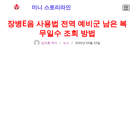
미니 스토리라인
콘
장병E음 사용법 전역 예비군 남은 복
텐
무일수 조회 방법
츠
로
김지훈 작가
뉴스
2026년 04월 10일
건
너
뛰
기