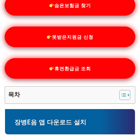
숨은보험금 찾기
못받은지원금 신청
휴면환급금 조회
목차
장병E음 앱 다운로드 설치