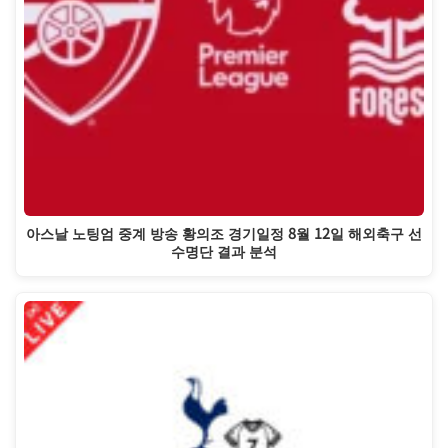
아스날 노팅엄 중계 방송 황의조 경기일정 8월 12일 해외축구 선
수명단 결과 분석