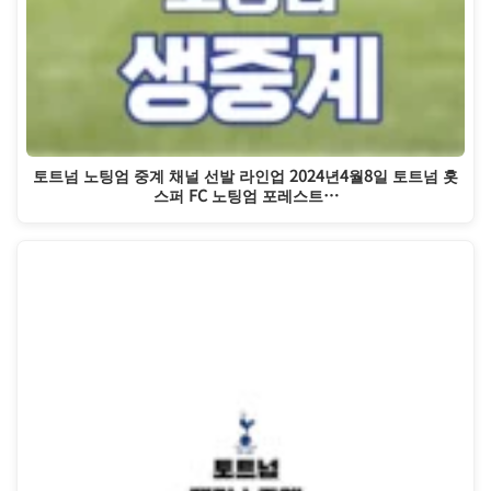
토트넘 노팅엄 중계 채널 선발 라인업 2024년4월8일 토트넘 홋
스퍼 FC 노팅엄 포레스트…