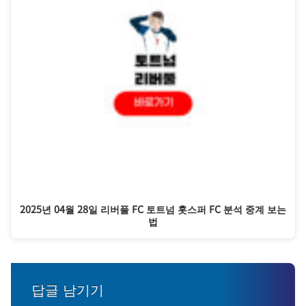
2025년 04월 28일 리버풀 FC 토트넘 홋스퍼 FC 분석 중계 보는
법
답글 남기기