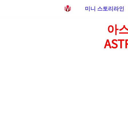
미니 스토리라인
콘
아스
텐
츠
AST
로
건
너
뛰
기