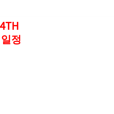
4TH
매 일정