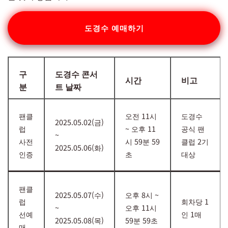
도경수 예매하기
구
도경수 콘서
시간
비고
분
트 날짜
팬클
오전 11시
도경수
2025.05.02(금)
럽
~ 오후 11
공식 팬
~
사전
시 59분 59
클럽 2기
2025.05.06(화)
인증
초
대상
팬클
2025.05.07(수)
오후 8시 ~
럽
회차당 1
~
오후 11시
선예
인 1매
2025.05.08(목)
59분 59초
매