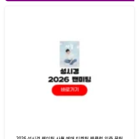
2026 성시경 팬미팅 사월 예매 티켓팅 팬클럽 인증 꿀팁