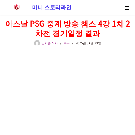
미니 스토리라인
콘
아스날 PSG 중계 방송 챔스 4강 1차 2
텐
차전 경기일정 결과
츠
로
김지훈 작가
축구
2025년 04월 29일
건
너
뛰
기