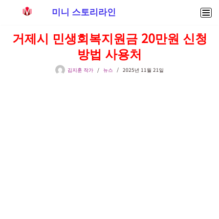
미니 스토리라인
콘
거제시 민생회복지원금 20만원 신청
텐
방법 사용처
츠
로
김지훈 작가
뉴스
2025년 11월 21일
건
너
뛰
기