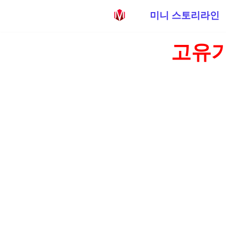
미니 스토리라인
콘
고유가
텐
츠
로
건
너
뛰
기