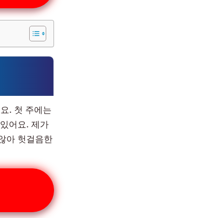
요. 첫 주에는
있어요. 제가
 않아 헛걸음한