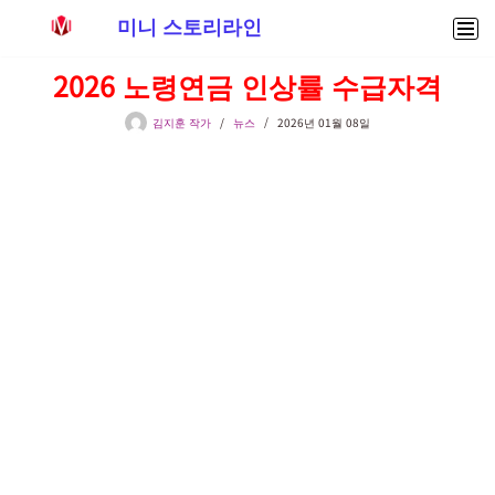
미니 스토리라인
콘
2026 노령연금 인상률 수급자격
텐
츠
김지훈 작가
뉴스
2026년 01월 08일
로
건
너
뛰
기