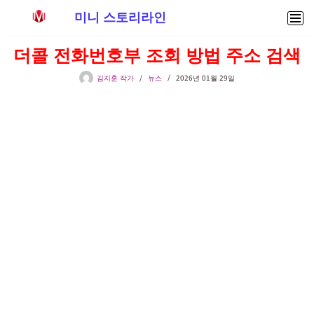
미니 스토리라인
콘
더콜 전화번호부 조회 방법 주소 검색
텐
츠
김지훈 작가
뉴스
2026년 01월 29일
로
건
너
뛰
기