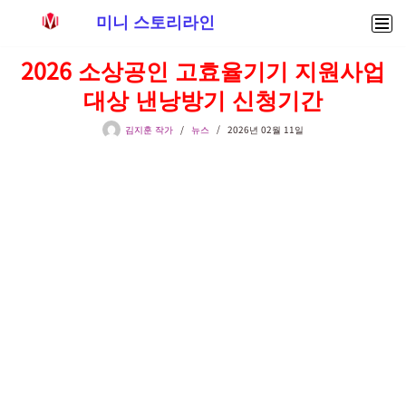
미니 스토리라인
콘
2026 소상공인 고효율기기 지원사업
텐
대상 낸낭방기 신청기간
츠
로
김지훈 작가
뉴스
2026년 02월 11일
건
너
뛰
기