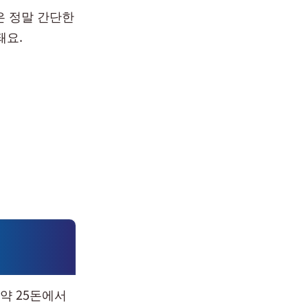
은 정말 간단한
돼요.
약 25돈에서