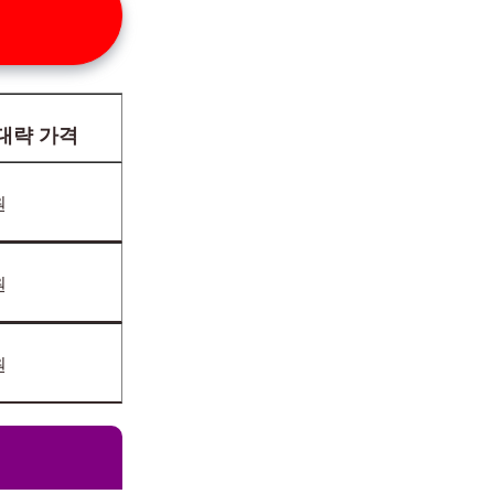
 대략 가격
원
원
원