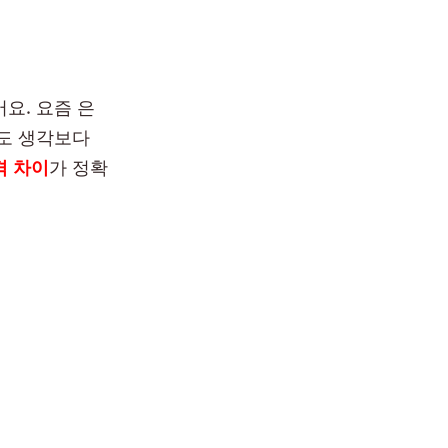
요. 요즘 은
아도 생각보다
격 차이
가 정확