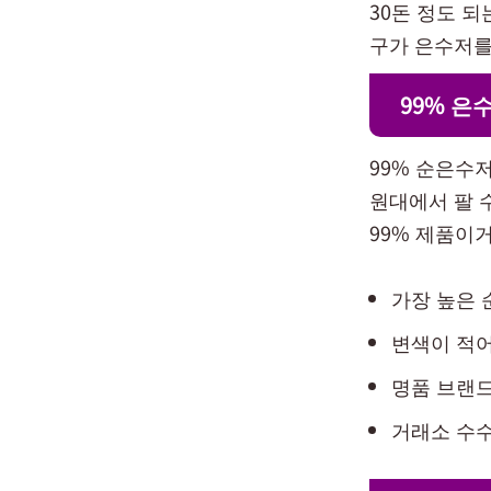
30돈 정도 되
구가 은수저를
99% 은
99% 순은수저
원대에서 팔 
99% 제품이
가장 높은 
변색이 적
명품 브랜드
거래소 수수