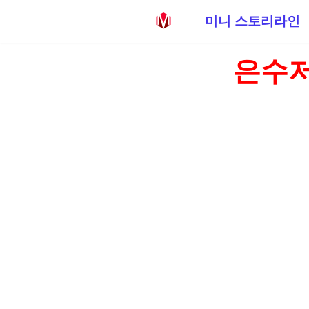
미니 스토리라인
콘
은수저
텐
츠
로
건
너
뛰
기