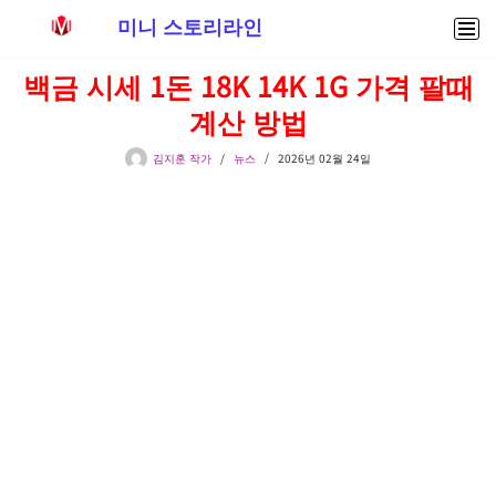
미니 스토리라인
콘
백금 시세 1돈 18K 14K 1G 가격 팔때
텐
계산 방법
츠
로
김지훈 작가
뉴스
2026년 02월 24일
건
너
뛰
기