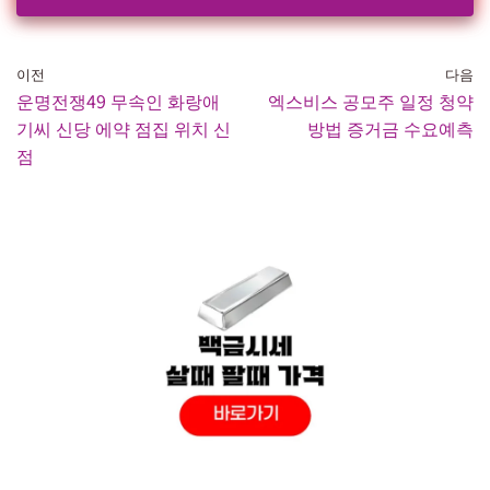
이전
다음
운명전쟁49 무속인 화랑애
엑스비스 공모주 일정 청약
기씨 신당 에약 점집 위치 신
방법 증거금 수요예측
점