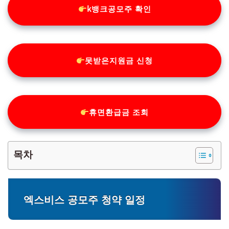
k뱅크공모주 확인
못받은지원금 신청
휴면환급금 조회
목차
엑스비스 공모주 청약 일정