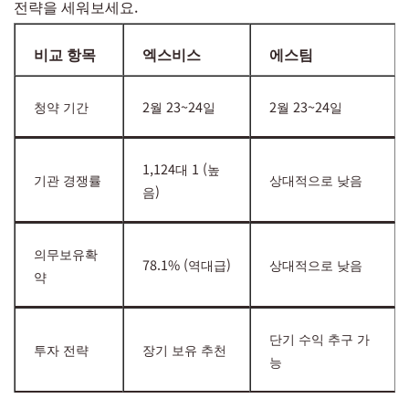
전략을 세워보세요.
비교 항목
엑스비스
에스팀
청약 기간
2월 23~24일
2월 23~24일
1,124대 1 (높
기관 경쟁률
상대적으로 낮음
음)
의무보유확
78.1% (역대급)
상대적으로 낮음
약
단기 수익 추구 가
투자 전략
장기 보유 추천
능