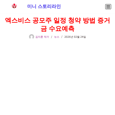
미니 스토리라인
콘
엑스비스 공모주 일정 청약 방법 증거
텐
금 수요예측
츠
로
김지훈 작가
뉴스
2026년 02월 24일
건
너
뛰
기