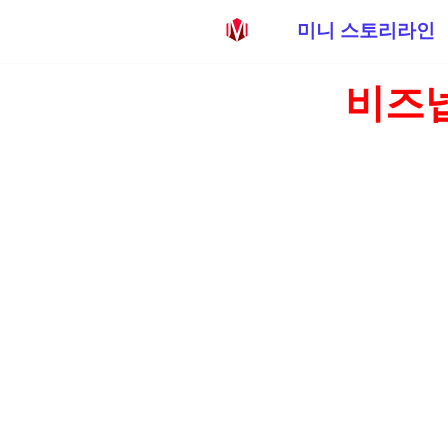
미니 스토리라인
콘
비즈넵
텐
츠
로
건
너
뛰
기