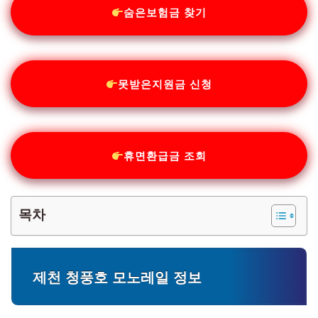
숨은보험금 찾기
못받은지원금 신청
휴면환급금 조회
목차
제천 청풍호 모노레일 정보