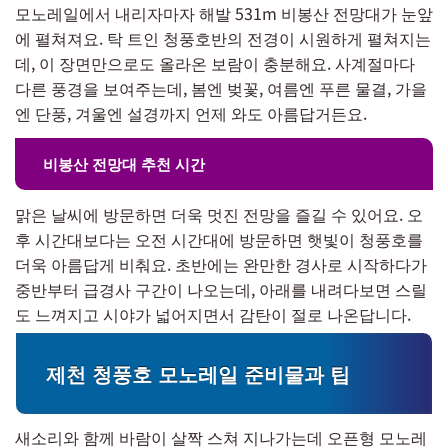
모노레일에서 내리자마자 해발 531m 비봉산 전망대가 눈앞
에 펼쳐져요. 탁 트인 청풍호반의 전경이 시원하게 펼쳐지는
데, 이 장면만으로도 올라온 보람이 충분해요. 사계절마다
다른 풍경을 보여주는데, 봄엔 벚꽃, 여름엔 푸른 물결, 가을
엔 단풍, 겨울엔 설경까지 언제 와도 아름답거든요.
비봉산 전망대 추천 시간
맑은 날씨에 방문하면 더욱 멋진 전망을 즐길 수 있어요. 오
후 시간대보다는 오전 시간대에 방문하면 햇빛이 청풍호를
더욱 아름답게 비춰요. 초반에는 완만한 경사로 시작하다가
중반부터 급경사 구간이 나오는데, 아래를 내려다보면 스릴
도 느껴지고 시야가 넓어지면서 감탄이 절로 나온답니다.
제천 청풍호 모노레일 준비물과 팁
새소리와 함께 바람이 살짝 스쳐 지나가는데 오픈형 모노레