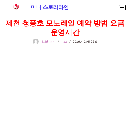
미니 스토리라인
콘
제천 청풍호 모노레일 예약 방법 요금
텐
운영시간
츠
로
김지훈 작가
뉴스
2026년 03월 26일
건
너
뛰
기