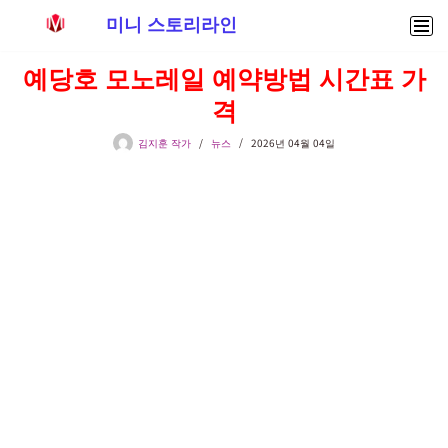
미니 스토리라인
콘
예당호 모노레일 예약방법 시간표 가
텐
격
츠
로
김지훈 작가
뉴스
2026년 04월 04일
건
너
뛰
기