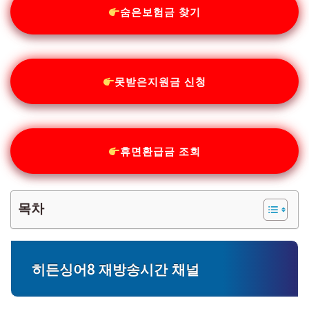
숨은보험금 찾기
못받은지원금 신청
휴면환급금 조회
목차
히든싱어8 재방송시간 채널