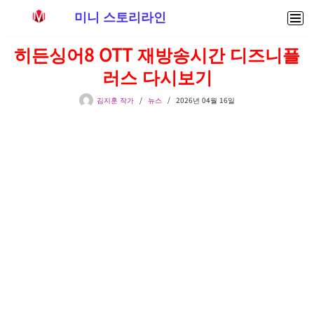
미니 스토리라인
콘
히든싱어8 OTT 재방송시간 디즈니플
텐
러스 다시보기
츠
로
김지훈 작가
뉴스
2026년 04월 16일
건
너
뛰
기