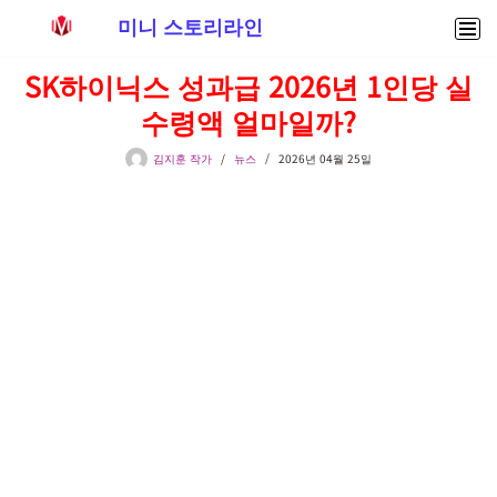
미니 스토리라인
콘
SK하이닉스 성과급 2026년 1인당 실
텐
수령액 얼마일까?
츠
로
김지훈 작가
뉴스
2026년 04월 25일
건
너
뛰
기