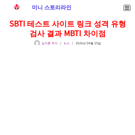
미니 스토리라인
콘
SBTI 테스트 사이트 링크 성격 유형
텐
검사 결과 MBTI 차이점
츠
로
김지훈 작가
뉴스
2026년 04월 25일
건
너
뛰
기