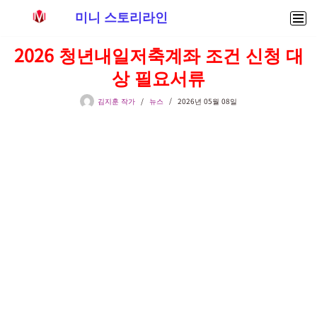
미니 스토리라인
콘
2026 청년내일저축계좌 조건 신청 대
텐
상 필요서류
츠
로
김지훈 작가
뉴스
2026년 05월 08일
건
너
뛰
기