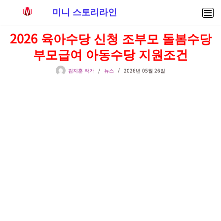
미니 스토리라인
콘
2026 육아수당 신청 조부모 돌봄수당
텐
부모급여 아동수당 지원조건
츠
로
김지훈 작가
뉴스
2026년 05월 26일
건
너
뛰
기