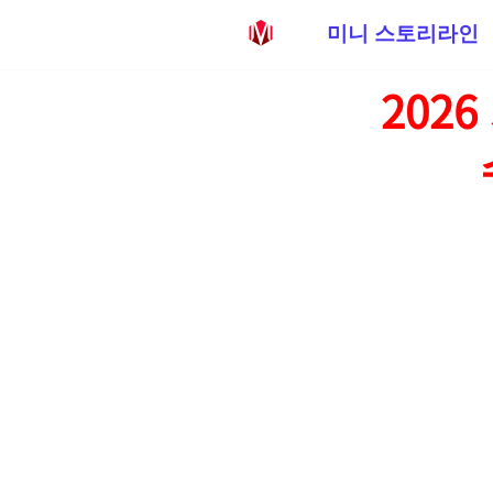
미니 스토리라인
콘
202
텐
츠
로
건
너
뛰
기