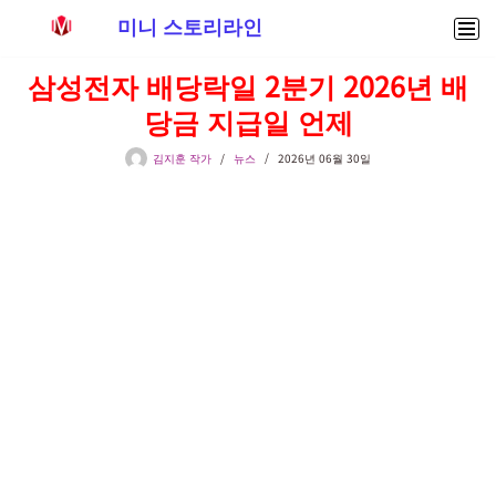
미니 스토리라인
콘
삼성전자 배당락일 2분기 2026년 배
텐
당금 지급일 언제
츠
로
김지훈 작가
뉴스
2026년 06월 30일
건
너
뛰
기