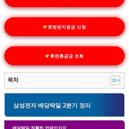
못받은지원금 신청
휴면환급금 조회
목차
삼성전자 배당락일 2분기 정리
배당락일 정확히 언제인가요