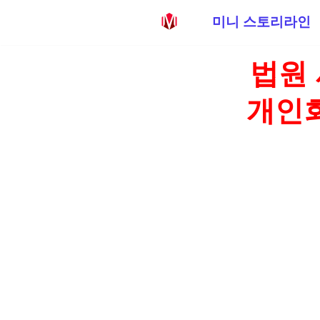
미니 스토리라인
콘
법원
텐
츠
개인회
로
건
너
뛰
기