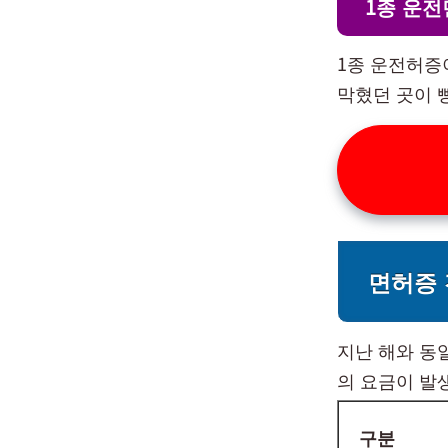
1종 운전
1종 운전허증
막혔던 곳이 
면허증 
지난 해와 동일
의 요금이 발
구분