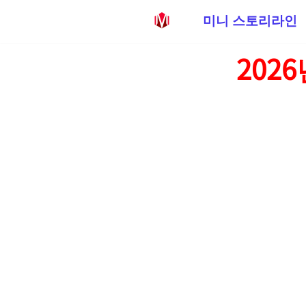
미니 스토리라인
콘
202
텐
츠
로
건
너
뛰
기