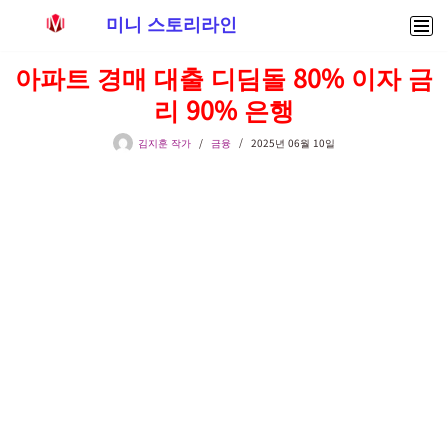
미니 스토리라인
콘
아파트 경매 대출 디딤돌 80% 이자 금
텐
리 90% 은행
츠
로
김지훈 작가
금융
2025년 06월 10일
건
너
뛰
기