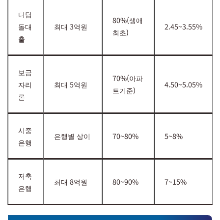
디딤
80%(생애
돌대
최대 3억원
2.45~3.55%
최초)
출
보금
70%(아파
자리
최대 5억원
4.50~5.05%
트기준)
론
시중
은행별 상이
70~80%
5~8%
은행
저축
최대 8억원
80~90%
7~15%
은행