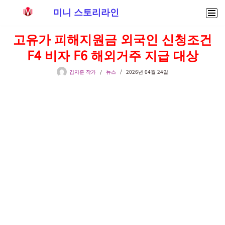
미니 스토리라인
콘
고유가 피해지원금 외국인 신청조건
텐
F4 비자 F6 해외거주 지급 대상
츠
로
김지훈 작가
뉴스
2026년 04월 24일
건
너
뛰
기