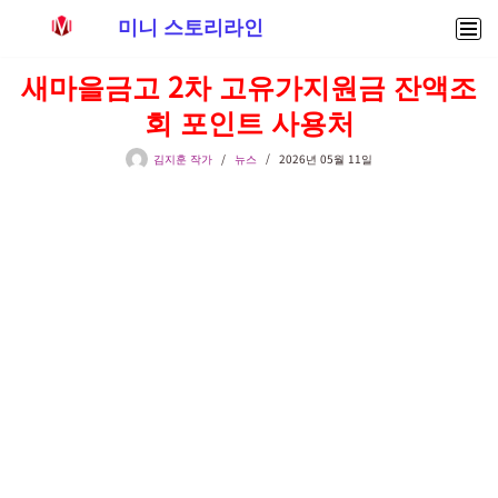
미니 스토리라인
콘
새마을금고 2차 고유가지원금 잔액조
텐
회 포인트 사용처
츠
로
김지훈 작가
뉴스
2026년 05월 11일
건
너
뛰
기