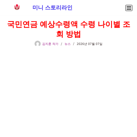
미니 스토리라인
콘
국민연금 예상수령액 수령 나이별 조
텐
회 방법
츠
로
김지훈 작가
뉴스
2026년 07월 07일
건
너
뛰
기