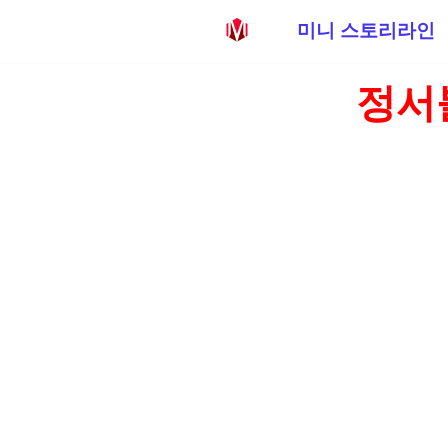
미니 스토리라인
콘
정서
텐
츠
로
건
너
뛰
기