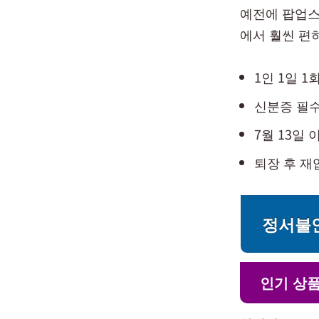
예전에 팝업스
에서 훨씬 편
1인 1일 1
신분증 필수
7월 13일
퇴장 후 재
정서불
인기 상품