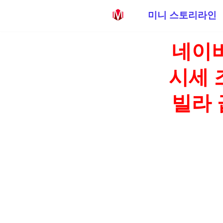
미니 스토리라인
콘
네이버
텐
츠
시세 
로
건
빌라 
너
뛰
기